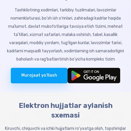
Tashkilotning xodimlari, tarkibiy tuzilmalari, lavozimlar
nomenklaturasi, bo‘sh ish o‘rinlari, zahiradagi kadrlar haqida
maʼlumot, davlat mukofotlariga tavsiya etish tizimi, mehnat
taʼtillari, xizmat safarlari, malaka oshirish, tabel, kasallik
varaqalari, moddiy yordam, tug‘ilgan kunlar, lavozimlar tarixi,
kadrlarni maqsadli tayyorlash, xodimlarning ish samaradorligini
baholash va rag‘batlantirish bo’yicha kompleks tizim
Murojaat yo’llash
Elektron hujjatlar aylanish
sxemasi
Kiruvchi, chiquvchi va ichki hujjatlarni ro‘yxatga olish, topshiriqlar