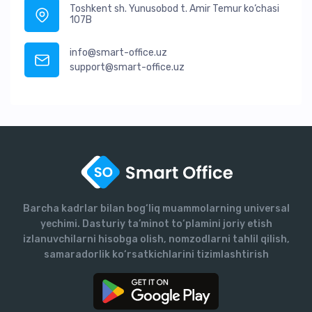
Toshkent sh. Yunusobod t. Amir Temur ko‘chasi
107B
info@smart-office.uz
support@smart-office.uz
Barcha kadrlar bilan bog‘liq muammolarning universal
yechimi. Dasturiy ta’minot to‘plamini joriy etish
izlanuvchilarni hisobga olish, nomzodlarni tahlil qilish,
samaradorlik ko‘rsatkichlarini tizimlashtirish