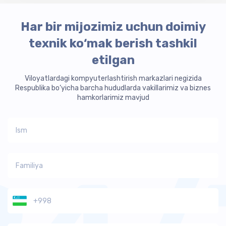
Меҳнат жамоасига ҳамда бўйсунувчи ташкилотларга
жараёнида берилган барча топшириқларнинг
турли хабарлар ва маълумотларни тез етказиш,
ижросини назоратга олиш
Har bir mijozimiz uchun doimiy
кимлар хабарни ўқимаганлиги, кимлар қачон ўқиганлиги
texnik ko‘mak berish tashkil
тўғрисида аниқ маълумот олиш, зарур ҳолларда
фойдаланувчига қулай шаклда эслатмалар бериб
etilgan
туриш имконияти
Viloyatlardagi kompyuterlashtirish markazlari negizida
Respublika bo‘yicha barcha hududlarda vakillarimiz va biznes
hamkorlarimiz mavjud