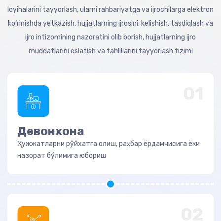
loyihalarini tayyorlash, ularni rahbariyatga va ijrochilarga elektron
ko‘rinishda yetkazish, hujjatlarning ijrosini, kelishish, tasdiqlash va
ijro intizomining nazoratini olib borish, hujjatlarning ijro
muddatlarini eslatish va tahlillarini tayyorlash tizimi
01
Девонхона
Ҳужжатларни рўйхатга олиш, раҳбар ёрдамчисига ёки
назорат бўлимига юбориш
02