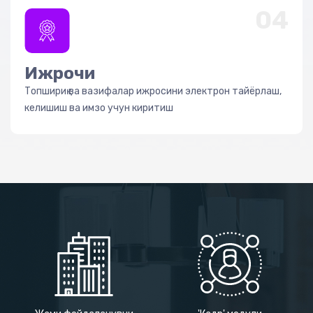
04
Ижрочи
Топшириқ ва вазифалар ижросини электрон тайёрлаш,
келишиш ва имзо учун киритиш