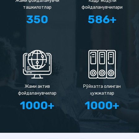
Жами фойдаланувчи
'Кадр' модули
ташкилотлар
фойдаланувчилари
350
586+
Жами актив
Рўйхатга олинган
фойдаланувчилар
ҳужжатлар
1000+
1000+