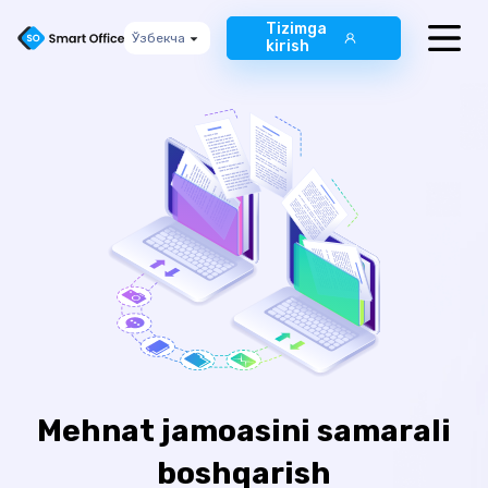
Tizimga
Ўзбекча
kirish
Ўзбекча
Oʻzbekcha
Русский
Mehnat jamoasini samarali
boshqarish