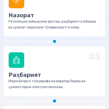
Назорат
Резолюция лойиҳасини яратиш, раҳбариятга юбориш
ва ҳужжат ижросини тўлиқ назоратга олиш
03
Раҳбарият
Ижрочиларга топшириқ ва вазифалар бериш ва
ҳужжатларни электрон имзолаш